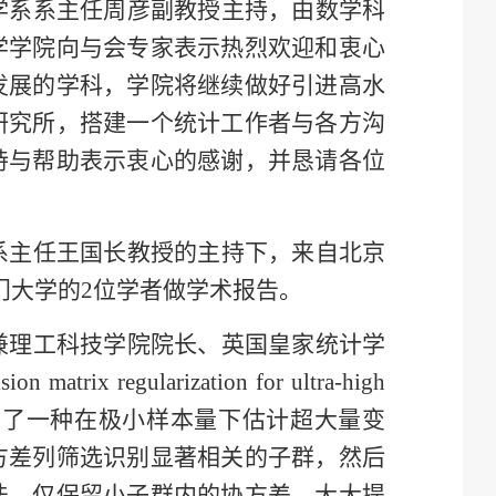
学系
系主任周彦副教授主持，由数学科
学学院向与会专家表示热烈欢迎和衷心
发展的学科，学院将继续做好引进高水
研究所，搭建一个统计工作者与各方沟
持与帮助表示衷心的感谢，并恳请各位
系主任王国长教授的主持下，来自北京
门大学的2位学者做学术报告。
兼理工科技学院院长、英国皇家统计学
sion matrix regularization for ultra-high
 潘教授提出了一种在极小样本量下估计超大量变
方差列筛选识别显著相关的子群，然后
法，仅保留小子群内的协方差，大大提