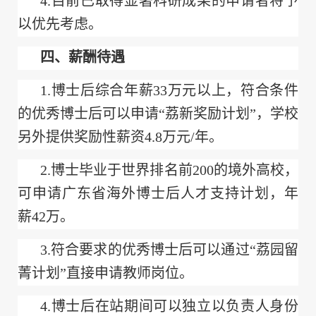
4.目前已取得显著科研成果的申请者将予
以优先考虑。
四、薪酬待遇
1.博士后综合年薪33万元以上，符合条件
的优秀博士后可以申请“荔新奖励计划”，学校
另外提供奖励性薪资4.8万元/年。
2.博士毕业于世界排名
前200的境外高校，
可申请广东省海外博士后人才支持计划，年
薪42万。
3.符合要求的优秀博士后可以通过“荔园留
菁计划”直接申请教师岗位。
4.博士后在站期间可以独立以负责人身份