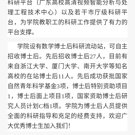
科研平台（广东高校高清视频智能分析与处
理工程技术中心）以及若干市厅级科研平
台，为学院教职工的科研工作提供了有力的
平台支撑。
学院设有数学博士后科研流动站，可自主
招收博士后。先后招收博士后27人，目前有
来自浙江大学、厦门大学、南开大学等知名
高校的在站博士后11人。先后成功获批国家
自然青年科学基金3项，博士后特别资助项目
1，博士后面上项目1项，国家资助博士后研
究人员计划C档1项。学院为博士后人员提供
全面的科研指导和充足的经费支持，欢迎广
大优秀博士生加入我们！