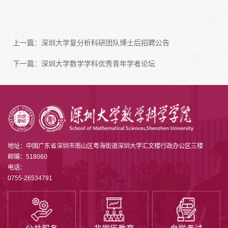
上一篇：
深圳大学复分析科研团队博士后招聘公告
下一篇：
深圳大学数学学科优秀青年学者论坛
地址：中国广东省深圳市南山区粤海街道深圳大学汇文楼行政办公区三楼
邮编：518060
电话：
0755-26534791