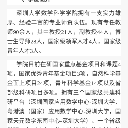
深圳大学数学科学学院拥有一支实力雄
厚、经验丰富的专业师资队伍。现有专任教
师90余人，其中教授21人，副教授44人，博
士生导师28人，国家级领军人才4人，国家级
青年人才3人。
学院目前在研国家重点基金项目和课题4
项，国家优秀青年基金项目3项，自然科学基
金面上项目24项，青年科学基金14项以及省
部级科研项目多项。拥有三个国家级共建科
研平台（深圳国家应用数学中心-深圳大学、
粤港澳（国家）应用数学中心-深圳大学，国
家天元数学东南中心-深圳大学）、一个省级