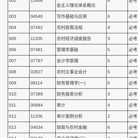
002
12656
4
必考
会主义理论体系概论
003
04540
写作基础与应用
6
必考
004
07492
农村政策法规
4
必考
005
11335
农村经济调查报告
3
必考
006
07481
管理学基础
5
必考
007
07787
会计学原理
5
必考
008
02827
农村企事业会计
5
必考
009
08114
财务管理学(一)
6
必考
010
07389
财务报表分析
3
必考
011
00944
审计
4
必考
012
11336
审计案例分析
2
必考
013
04534
财政与农村金融
6
必考