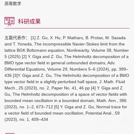
高等数学
科研成果
五篇代表作： [1] Z. Gu, X. Hu, P. Matharu, B. Protas, M. Sasada
and T. Yoneda, The incompressible Navier-Stokes limit from the
lattice BGK Boltzmann equation, Nonlinearity, Volume 38, Number
5 (2025) [2] Y. Giga and Z. Gu, The Helmholtz decomposition of a
BMO type vector field in general unbounded domains, Adv.
Differential Equations, Volume 29, Numbers 5–6 (2024), pp. 389–
436 [3]Y. Giga and Z. Gu, The Helmholtz decomposition of a BMO
type vector field in a slightly perturbed half space, J. Math. Fluid
Mech., 25 (2023), no. 2, Paper No. 41, 46 pp [4] Y. Giga and Z.
Gu, The Helmholtz decomposition of a space of vector fields with
bounded mean oscillation in a bounded domain, Math. Ann., 386
(2023), no. 1–2, 673–712 [5] Y. Giga and Z. Gu, Normal trace for
a vector field of bounded mean oscillation, Potential Anal., 59
(2023), no. 1, 409–434