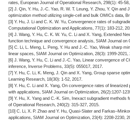
rates, European Journal of Operational Research, 298(1): 45-58,
[2] J. Qin, Y. Hu, J.-C. Yao, R. W. T. Leung, Y. Zhou, Y. Qin and
optimization method utilizing single-cell and bulk OMICs data, Br
[3] Y. Hu, J. Li and C. K. W. Yu, Convergenece rates of subgrad
Computational Optimization and Applications, 77(1): 183-212, 20
[4] J. Wang, Y. Hu, C. K. W. Yu, C. Li and X. Yang, Extended New
function technique and convergence analysis, SIAM Journal on O
[5] C. Li, L. Meng, L. Peng, Y. Hu and J.-C. Yao, Weak sharp min
linear spaces, SIAM Journal on Optimization, 28(3): 1999-2021,
[6] J. Wang, Y. Hu, C. Li and J.-C. Yao, Linear convergence of C
inference, Inverse Problems, 33(5): 055017, 2017.
[7] Y. Hu, C. Li, K. Meng, J. Qin and X. Yang, Group sparse optim
Learning Research, 18(30): 1-52, 2017.
[8] Y. Hu, C. Li and X. Yang, On convergence rates of linearized
with applications, SIAM Journal on Optimization, 26(2):1207-123
[9] Y. Hu, X. Yang and C.-K. Sim, Inexact subgradient methods 
of Operational Research, 240(2): 315-327, 2015.
[10] C. Li, X. P. Zhao and Y. Hu, Quasi-Slater and Farkas–Minkow
applications, SIAM Journal on Optimization, 23(4): 2208-2230, 2