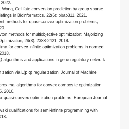
 2022.
 J. Wang, Cell fate conversion prediction by group sparse
iefings in Bioinformatics, 22(6): bbab311, 2021.
ient methods for quasi-convex optimization problems,
20.
ton methods for multiobjective optimization: Majorizing
ptimization, 29(3): 2388-2421, 2019.
ima for convex infinite optimization problems in normed
 2018.
Q algorithms and applications in gene regulatory network
ization via L(p,q) regularization, Journal of Machine
 proximal algorithms for convex composite optimization
5, 2016.
for quasi-convex optimization problems, European Journal
ski qualifications for semi-infinite programming with
013.