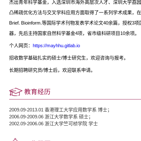
杰出青年科学基金，入选深圳市海外高层次人才、深圳大学荔
凸稀疏优化方法与交叉学科应用方面取得了一系列学术成果，
Brief. Bioinform.
等国际学术刊物发表学术论文
40
余篇，授权
3
项
器，先后主持国家自然科学基金
4
项，省市级科研项目
10
余项。
个人网页：
https://mayhhu.gitlab.io
招收数学基础扎实的硕士
/
博士研究生，欢迎咨询与报考。
长期招聘研究员
/
博士后，欢迎联系申请。
教育经历
2009.09-2013.01 香港理工大学应用数学系 博士；
2006.09-2009.06 浙江大学数学系 硕士；
2002.09-2006.06 浙江大学竺可桢学院 学士