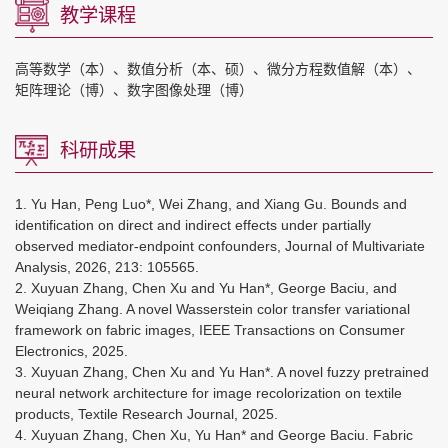
教学课程
高等数学（本）、数值分析（本、硕）、微分方程数值解（本）、
矩阵理论（博）、数字图像处理（博）
科研成果
1. Yu Han, Peng Luo*, Wei Zhang, and Xiang Gu. Bounds and
identification on direct and indirect effects under partially
observed mediator-endpoint confounders, Journal of Multivariate
Analysis, 2026, 213: 105565.
2. Xuyuan Zhang, Chen Xu and Yu Han*, George Baciu, and
Weiqiang Zhang. A novel Wasserstein color transfer variational
framework on fabric images, IEEE Transactions on Consumer
Electronics, 2025.
3. Xuyuan Zhang, Chen Xu and Yu Han*. A novel fuzzy pretrained
neural network architecture for image recolorization on textile
products, Textile Research Journal, 2025.
4. Xuyuan Zhang, Chen Xu, Yu Han* and George Baciu. Fabric