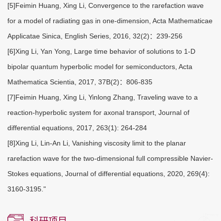
[5]Feimin Huang, Xing Li, Convergence to the rarefaction wave
for a model of radiating gas in one-dimension, Acta Mathematicae
Applicatae Sinica, English Series, 2016, 32(2)：239-256
[6]Xing Li, Yan Yong, Large time behavior of solutions to 1-D
bipolar quantum hyperbolic model for semiconductors, Acta
Mathematica Scientia, 2017, 37B(2)：806-835
[7]Feimin Huang, Xing Li, Yinlong Zhang, Traveling wave to a
reaction-hyperbolic system for axonal transport, Journal of
differential equations, 2017, 263(1): 264-284
[8]Xing Li, Lin-An Li, Vanishing viscosity limit to the planar
rarefaction wave for the two-dimensional full compressible Navier-
Stokes equations, Journal of differential equations, 2020, 269(4):
3160-3195."