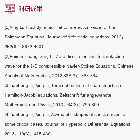
科研成果
[1]Xing Li, Fluid dynamic limit to rarefaction wave for the
Boltzmann Equation, Journal of differential equations, 2012，
252(6)：3972-4001
[2]Feimin Huang, Xing Li, Zero dissipation limit to rarefaction
wave for the 1-D compressible Navier-Stokes Equations, Chinese
Annals of Mathematics, 2012,33B(3)：385-394
[3]Tianhong Li, Xing Li, Termination time of charecteristics of
Hamilton-Jacobi equations, Zeitschrift für angewandte
Mathematik und Physik, 2013，64(3)：799-809
[4]Tianhong Li, Xing Li, Asymptotic shapes of shock curves for
some critical cases, Journal of Hyperbolic Diﬀerential Equations,
2013，10(3)：415-430