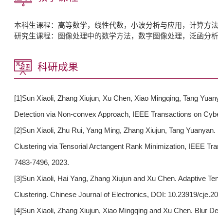
本科生课程：高等数学，线性代数，小波分析与应用，计算方
研究生课程：图像处理中的数学方法，数字图像处理，泛函分
科研成果
[1]Sun Xiaoli, Zhang Xiujun, Xu Chen, Xiao Mingqing, Tang Yuany
Detection via Non-convex Approach, IEEE Transactions on Cybe
[2]Sun Xiaoli, Zhu Rui, Yang Ming, Zhang Xiujun, Tang Yuanyan
Clustering via Tensorial Arctangent Rank Minimization, IEEE Tr
7483-7496, 2023.
[3]Sun Xiaoli, Hai Yang, Zhang Xiujun and Xu Chen. Adaptive T
Clustering. Chinese Journal of Electronics, DOI: 10.23919/cje.2
[4]Sun Xiaoli, Zhang Xiujun, Xiao Mingqing and Xu Chen. Blur D