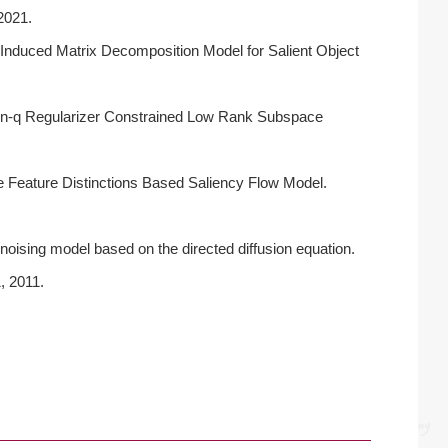
2021.
 Induced Matrix Decomposition Model for Salient Object
ten-q Regularizer Constrained Low Rank Subspace
le Feature Distinctions Based Saliency Flow Model.
oising model based on the directed diffusion equation.
, 2011.