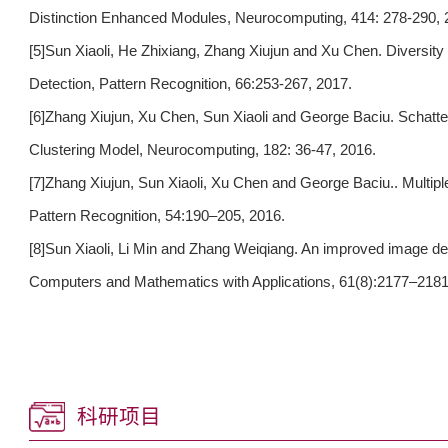
Distinction Enhanced Modules, Neurocomputing, 414: 278-290, 
[5]Sun Xiaoli, He Zhixiang, Zhang Xiujun and Xu Chen. Diversity
Detection, Pattern Recognition, 66:253-267, 2017.
[6]Zhang Xiujun, Xu Chen, Sun Xiaoli and George Baciu. Schat
Clustering Model, Neurocomputing, 182: 36-47, 2016.
[7]Zhang Xiujun, Sun Xiaoli, Xu Chen and George Baciu.. Multip
Pattern Recognition, 54:190–205, 2016.
[8]Sun Xiaoli, Li Min and Zhang Weiqiang. An improved image den
Computers and Mathematics with Applications, 61(8):2177–2181
科研项目