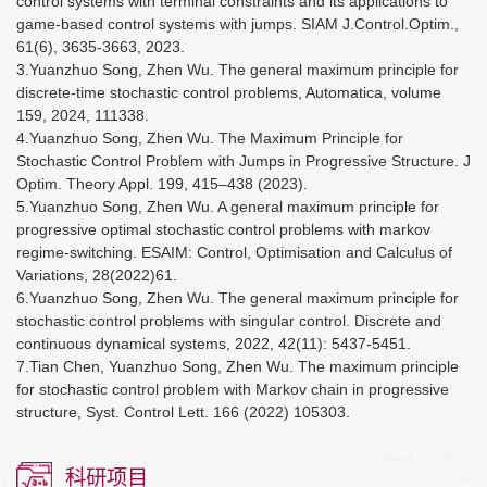
control systems with terminal constraints and its applications to
game-based control systems with jumps. SIAM J.Control.Optim.,
61(6), 3635-3663, 2023.
3.Yuanzhuo Song, Zhen Wu. The general maximum principle for
discrete-time stochastic control problems, Automatica, volume
159, 2024, 111338.
4.Yuanzhuo Song, Zhen Wu. The Maximum Principle for
Stochastic Control Problem with Jumps in Progressive Structure. J
Optim. Theory Appl. 199, 415–438 (2023).
5.Yuanzhuo Song, Zhen Wu. A general maximum principle for
progressive optimal stochastic control problems with markov
regime-switching. ESAIM: Control, Optimisation and Calculus of
Variations, 28(2022)61.
6.Yuanzhuo Song, Zhen Wu. The general maximum principle for
stochastic control problems with singular control. Discrete and
continuous dynamical systems, 2022, 42(11): 5437-5451.
7.Tian Chen, Yuanzhuo Song, Zhen Wu. The maximum principle
for stochastic control problem with Markov chain in progressive
structure, Syst. Control Lett. 166 (2022) 105303.
科研项目