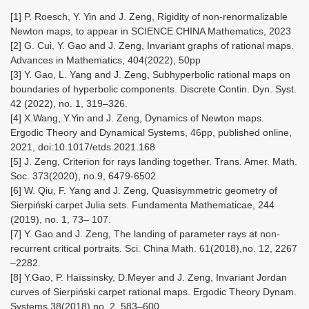
[1] P. Roesch, Y. Yin and J. Zeng, Rigidity of non-renormalizable
Newton maps, to appear in SCIENCE CHINA Mathematics, 2023
[2] G. Cui, Y. Gao and J. Zeng, Invariant graphs of rational maps.
Advances in Mathematics, 404(2022), 50pp
[3] Y. Gao, L. Yang and J. Zeng, Subhyperbolic rational maps on
boundaries of hyperbolic components. Discrete Contin. Dyn. Syst.
42 (2022), no. 1, 319–326.
[4] X.Wang, Y.Yin and J. Zeng, Dynamics of Newton maps.
Ergodic Theory and Dynamical Systems, 46pp, published online,
2021, doi:10.1017/etds.2021.168
[5] J. Zeng, Criterion for rays landing together. Trans. Amer. Math.
Soc. 373(2020), no.9, 6479-6502
[6] W. Qiu, F. Yang and J. Zeng, Quasisymmetric geometry of
Sierpiński carpet Julia sets. Fundamenta Mathematicae, 244
(2019), no. 1, 73– 107.
[7] Y. Gao and J. Zeng, The landing of parameter rays at non-
recurrent critical portraits. Sci. China Math. 61(2018),no. 12, 2267
–2282.
[8] Y.Gao, P. Haïssinsky, D.Meyer and J. Zeng, Invariant Jordan
curves of Sierpiński carpet rational maps. Ergodic Theory Dynam.
Systems 38(2018),no. 2, 583–600.