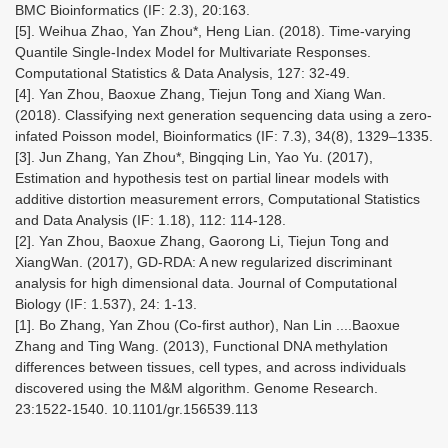
BMC Bioinformatics (IF: 2.3), 20:163.
[5]. Weihua Zhao, Yan Zhou*, Heng Lian. (2018). Time-varying
Quantile Single-Index Model for Multivariate Responses.
Computational Statistics & Data Analysis, 127: 32-49.
[4]. Yan Zhou, Baoxue Zhang, Tiejun Tong and Xiang Wan.
(2018). Classifying next generation sequencing data using a zero-
infated Poisson model, Bioinformatics (IF: 7.3), 34(8), 1329–1335.
[3]. Jun Zhang, Yan Zhou*, Bingqing Lin, Yao Yu. (2017),
Estimation and hypothesis test on partial linear models with
additive distortion measurement errors, Computational Statistics
and Data Analysis (IF: 1.18), 112: 114-128.
[2]. Yan Zhou, Baoxue Zhang, Gaorong Li, Tiejun Tong and
XiangWan. (2017), GD-RDA: A new regularized discriminant
analysis for high dimensional data. Journal of Computational
Biology (IF: 1.537), 24: 1-13.
[1]. Bo Zhang, Yan Zhou (Co-first author), Nan Lin ....Baoxue
Zhang and Ting Wang. (2013), Functional DNA methylation
differences between tissues, cell types, and across individuals
discovered using the M&M algorithm. Genome Research.
23:1522-1540. 10.1101/gr.156539.113