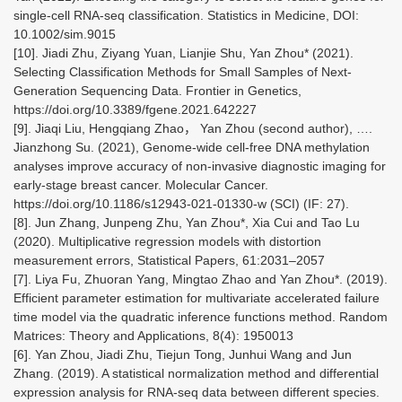
single-cell RNA-seq classification. Statistics in Medicine, DOI:
10.1002/sim.9015
[10]. Jiadi Zhu, Ziyang Yuan, Lianjie Shu, Yan Zhou* (2021).
Selecting Classification Methods for Small Samples of Next-
Generation Sequencing Data. Frontier in Genetics,
https://doi.org/10.3389/fgene.2021.642227
[9]. Jiaqi Liu, Hengqiang Zhao， Yan Zhou (second author), ….
Jianzhong Su. (2021), Genome-wide cell-free DNA methylation
analyses improve accuracy of non-invasive diagnostic imaging for
early-stage breast cancer. Molecular Cancer.
https://doi.org/10.1186/s12943-021-01330-w (SCI) (IF: 27).
[8]. Jun Zhang, Junpeng Zhu, Yan Zhou*, Xia Cui and Tao Lu
(2020). Multiplicative regression models with distortion
measurement errors, Statistical Papers, 61:2031–2057
[7]. Liya Fu, Zhuoran Yang, Mingtao Zhao and Yan Zhou*. (2019).
Efficient parameter estimation for multivariate accelerated failure
time model via the quadratic inference functions method. Random
Matrices: Theory and Applications, 8(4): 1950013
[6]. Yan Zhou, Jiadi Zhu, Tiejun Tong, Junhui Wang and Jun
Zhang. (2019). A statistical normalization method and differential
expression analysis for RNA-seq data between different species.