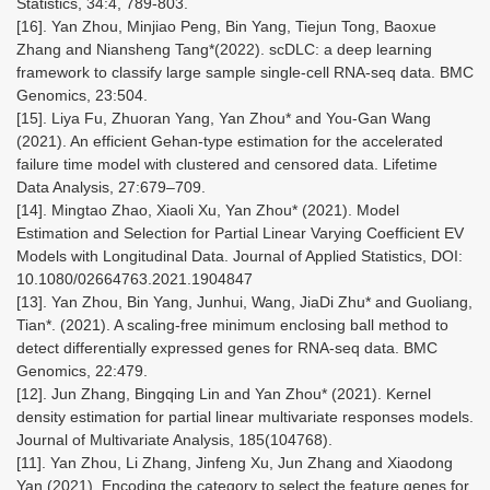
Statistics, 34:4, 789-803.
[16]. Yan Zhou, Minjiao Peng, Bin Yang, Tiejun Tong, Baoxue
Zhang and Niansheng Tang*(2022). scDLC: a deep learning
framework to classify large sample single-cell RNA-seq data. BMC
Genomics, 23:504.
[15]. Liya Fu, Zhuoran Yang, Yan Zhou* and You-Gan Wang
(2021). An efficient Gehan-type estimation for the accelerated
failure time model with clustered and censored data. Lifetime
Data Analysis, 27:679–709.
[14]. Mingtao Zhao, Xiaoli Xu, Yan Zhou* (2021). Model
Estimation and Selection for Partial Linear Varying Coefficient EV
Models with Longitudinal Data. Journal of Applied Statistics, DOI:
10.1080/02664763.2021.1904847
[13]. Yan Zhou, Bin Yang, Junhui, Wang, JiaDi Zhu* and Guoliang,
Tian*. (2021). A scaling-free minimum enclosing ball method to
detect differentially expressed genes for RNA-seq data. BMC
Genomics, 22:479.
[12]. Jun Zhang, Bingqing Lin and Yan Zhou* (2021). Kernel
density estimation for partial linear multivariate responses models.
Journal of Multivariate Analysis, 185(104768).
[11]. Yan Zhou, Li Zhang, Jinfeng Xu, Jun Zhang and Xiaodong
Yan (2021). Encoding the category to select the feature genes for