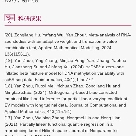
经济学，线性代数
科研成果
[20]. Zongliang Hu, Yafang Wu, Yan Zhou*. Meta-analysis of RNA-
seq studies with an adaptive weight and truncation p-value
combination test, Applied Mathematical Modelling, 2024,
136(115611).
[19]. Yan Zhou, Ying Zhang, Minjiao Peng, Yaru Zhang, Yaohua
Hu, Jianzhong Su and Jinfeng Xu. (2024). scDMV: a zero–one
inflated beta mixture model for DNA methylation variability with
scBS-seq data. Bioinformatics, 40(1), btad772.
[18]. Yan Zhou, Ruoxi Mei, Yichuan Zhao, Zongliang Hu and
Mingtao Zhao. (2024). Orthogonality-based bias-corrected
empirical likelihood inference for partial linear varying coefficient
EV models with longitudinal data. Journal of Computational and
Applied Mathematics, 443(115751)
[17]. Yan Zhou, Weiping Zhang, Hongmei Lin and Heng Lian.
(2021). Partially linear functional quantile regression in a
reproducing kernel Hilbert space. Journal of Nonparametric