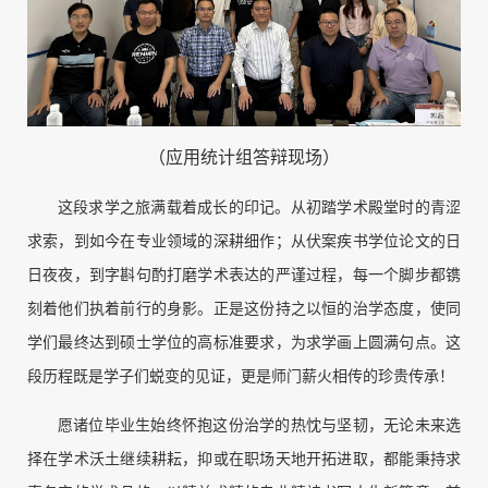
（应用统计组答辩现场）
这段求学之旅满载着成长的印记。从初踏学术殿堂时的青涩
求索，到如今在专业领域的深耕细作；从伏案疾书学位论文的日
日夜夜，到字斟句酌打磨学术表达的严谨过程，每一个脚步都镌
刻着他们执着前行的身影。正是这份持之以恒的治学态度，使同
学们最终达到硕士学位的高标准要求，为求学画上圆满句点。这
段历程既是学子们蜕变的见证，更是师门薪火相传的珍贵传承！
愿诸位毕业生始终怀抱这份治学的热忱与坚韧，无论未来选
择在学术沃土继续耕耘，抑或在职场天地开拓进取，都能秉持求