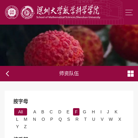
师资队伍
按字母
All
A
B
C
D
E
F
G
H
I
J
K
L
M
N
O
P
Q
S
R
T
U
V
W
X
Y
Z