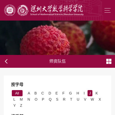
师资队伍
按字母
All
A
B
C
D
E
F
G
H
I
J
K
L
M
N
O
P
Q
S
R
T
U
V
W
X
Y
Z