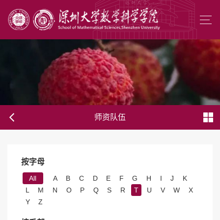
师资队伍
按字母
All
A
B
C
D
E
F
G
H
I
J
K
L
M
N
O
P
Q
S
R
T
U
V
W
X
Y
Z