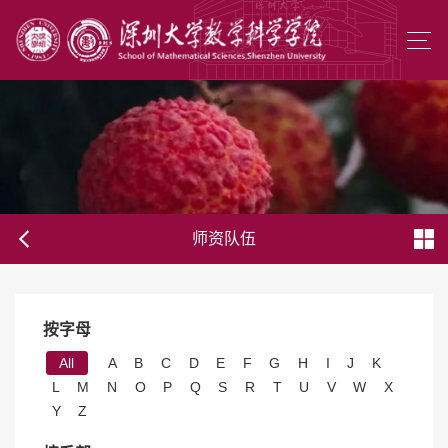
师资队伍
按字母
All
A
B
C
D
E
F
G
H
I
J
K
L
M
N
O
P
Q
S
R
T
U
V
W
X
Y
Z